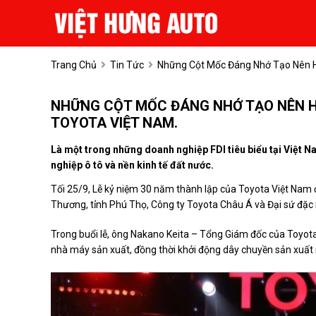
Trang Chủ
Tin Tức
Những Cột Mốc Đáng Nhớ Tạo Nên Hà
NHỮNG CỘT MỐC ĐÁNG NHỚ TẠO NÊN H
TOYOTA VIỆT NAM.
Là một trong những doanh nghiệp FDI tiêu biểu tại Việt 
nghiệp ô tô và nền kinh tế đất nước.
Tối 25/9, Lễ kỷ niệm 30 năm thành lập của Toyota Việt Nam đ
Thương, tỉnh Phú Thọ, Công ty Toyota Châu Á và Đại sứ đặ
Trong buổi lễ, ông Nakano Keita – Tổng Giám đốc của Toyota 
nhà máy sản xuất, đồng thời khởi động dây chuyền sản xuất m