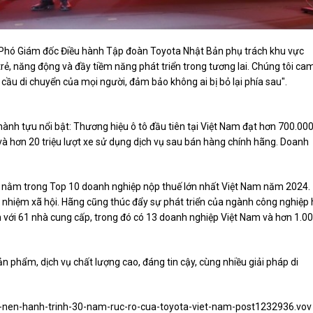
 Phó Giám đốc Điều hành Tập đoàn Toyota Nhật Bản phụ trách khu vực
trẻ, năng động và đầy tiềm năng phát triển trong tương lai. Chúng tôi ca
 cầu di chuyển của mọi người, đảm bảo không ai bị bỏ lại phía sau".
hành tựu nổi bật: Thương hiệu ô tô đầu tiên tại Việt Nam đạt hơn 700.00
và hơn 20 triệu lượt xe sử dụng dịch vụ sau bán hàng chính hãng. Doanh
 nằm trong Top 10 doanh nghiệp nộp thuế lớn nhất Việt Nam năm 2024.
 nhiệm xã hội. Hãng cũng thúc đẩy sự phát triển của ngành công nghiệp
 với 61 nhà cung cấp, trong đó có 13 doanh nghiệp Việt Nam và hơn 1.0
n phẩm, dịch vụ chất lượng cao, đáng tin cậy, cùng nhiều giải pháp di
m-nen-hanh-trinh-30-nam-ruc-ro-cua-toyota-viet-nam-post1232936.vov