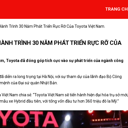
TRANG CH
nh Trình 30 Năm Phát Triển Rực Rỡ Của Toyota Việt Nam.
ÀNH TRÌNH 30 NĂM PHÁT TRIỂN RỰC RỠ CỦA
Nam, Toyota đã đóng góp tích cực vào sự phát triển của ngành công
ã diễn ra long trọng tại Hà Nội, với sự tham dự của lãnh đạo Bộ Công
c mệnh của Đại sứ quán Nhật Bản.
Việt Nam chia sẻ: “Toyota Việt Nam sẽ tiến hành hiện đại hóa trụ sở mới
ẫu xe Hybrid đầu tiên, với tổng vốn đầu tư hơn 360 triệu đô la Mỹ.”