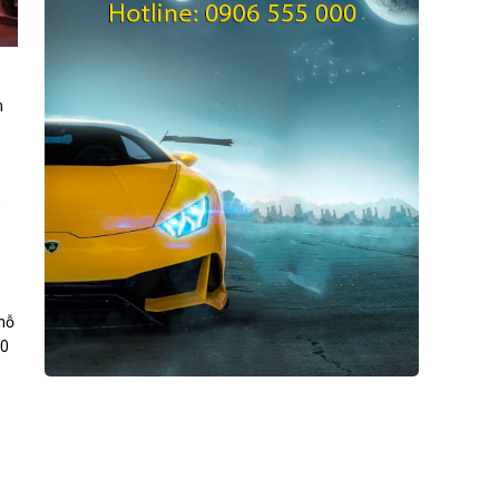
m
0
 hỗ
00