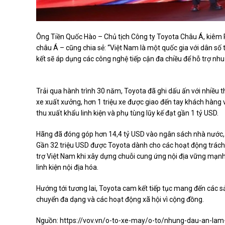
Ông Tiền Quốc Hào – Chủ tịch Công ty Toyota Châu Á, kiêm
châu Á – cũng chia sẻ: “Việt Nam là một quốc gia với dân số 
kết sẽ áp dụng các công nghệ tiếp cận đa chiều để hỗ trợ nhu
Trải qua hành trình 30 năm, Toyota đã ghi dấu ấn với nhiều t
xe xuất xưởng, hơn 1 triệu xe được giao đến tay khách hàng 
thu xuất khẩu linh kiện và phụ tùng lũy kế đạt gần 1 tỷ USD.
Hãng đã đóng góp hơn 14,4 tỷ USD vào ngân sách nhà nước,
Gần 32 triệu USD được Toyota dành cho các hoạt động trách
trợ Việt Nam khi xây dựng chuỗi cung ứng nội địa vững mạnh
linh kiện nội địa hóa.
Hướng tới tương lai, Toyota cam kết tiếp tục mang đến các sả
chuyển đa dạng và các hoạt động xã hội vì cộng đồng.
Nguồn:
https://vov.vn/o-to-xe-may/o-to/nhung-dau-an-la