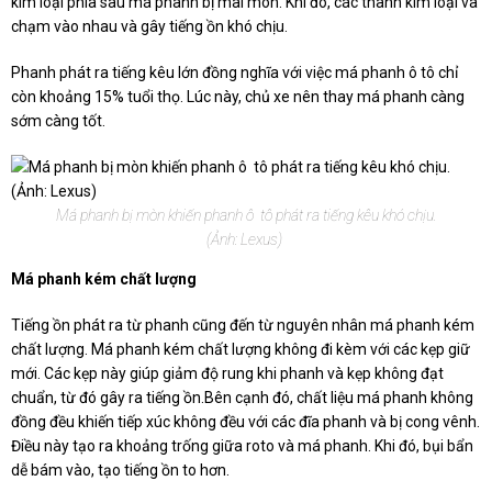
kim loại phía sau má phanh bị mài mòn. Khi đó, các thanh kim loại va
chạm vào nhau và gây tiếng ồn khó chịu.
Phanh phát ra tiếng kêu lớn đồng nghĩa với việc má phanh ô tô chỉ
còn khoảng 15% tuổi thọ. Lúc này, chủ xe nên thay má phanh càng
sớm càng tốt.
Má phanh bị mòn khiến phanh ô tô phát ra tiếng kêu khó chịu.
(Ảnh: Lexus)
Má phanh kém chất lượng
Tiếng ồn phát ra từ phanh cũng đến từ nguyên nhân má phanh kém
chất lượng. Má phanh kém chất lượng không đi kèm với các kẹp giữ
mới. Các kẹp này giúp giảm độ rung khi phanh và kẹp không đạt
chuẩn, từ đó gây ra tiếng ồn.Bên cạnh đó, chất liệu má phanh không
đồng đều khiến tiếp xúc không đều với các đĩa phanh và bị cong vênh.
Điều này tạo ra khoảng trống giữa roto và má phanh. Khi đó, bụi bẩn
dễ bám vào, tạo tiếng ồn to hơn.