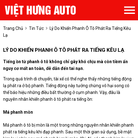
Trang Chủ
Tin Tức
Lý Do Khiến Phanh Ô Tô Phát Ra Tiếng Kêu
Lạ
LÝ DO KHIẾN PHANH Ô TÔ PHÁT RA TIẾNG KÊU LẠ
Tiếng ồn từ phanh ô tô không chỉ gây khó chịu mà còn tiềm ẩn
nguy cơ mất an toàn, dễ dẫn đến tai nạn.
Trong quá trình di chuyển, tài xế có thể nghe thấy những tiếng động
lạ phát ra ở bộ phanh. Tiếng động này tưởng chừng vô hại song có
thể báo hiệu những điều bất thường ở cụm phanh. Vậy, đâu là
nguyên nhân khiến phanh ô tô phát ra tiếng ồn:
Má phanh mòn
Má phanh ô tô bị mòn là một trong những nguyên nhân khiến phanh
phát ra tiếng kêu khi đạp phanh. Sau một thời gian sử dụng, bề mặt