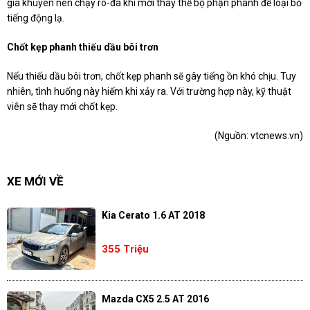
gia khuyên nên chạy rô-đa khi mới thay thế bộ phận phanh để loại bỏ
tiếng động lạ.
Chốt kẹp phanh thiếu dầu bôi trơn
Nếu thiếu dầu bôi trơn, chốt kẹp phanh sẽ gây tiếng ồn khó chịu. Tuy
nhiên, tình huống này hiếm khi xảy ra. Với trường hợp này, kỹ thuật
viên sẽ thay mới chốt kẹp.
(Nguồn:
vtcnews.vn
)
XE MỚI VỀ
Kia Cerato 1.6 AT 2018
355 Triệu
Mazda CX5 2.5 AT 2016