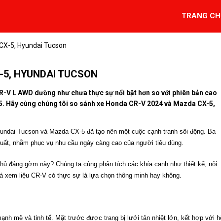
TRANG CH
CX-5, Hyundai Tucson
-5, HYUNDAI TUCSON
R-V L AWD dường như chưa thực sự nổi bật hơn so với phiên bản cao
-5. Hãy cùng chúng tôi so sánh xe Honda CR-V 2024 và Mazda CX-5,
undai Tucson và Mazda CX-5 đã tạo nên một cuộc cạnh tranh sôi động. Ba
suất, nhằm phục vụ nhu cầu ngày càng cao của người tiêu dùng.
thủ đáng gờm này? Chúng ta cùng phân tích các khía cạnh như thiết kế, nội
giá xem liệu CR-V có thực sự là lựa chọn thông minh hay không.
h mẽ và tinh tế. Mặt trước được trang bị lưới tản nhiệt lớn, kết hợp với h