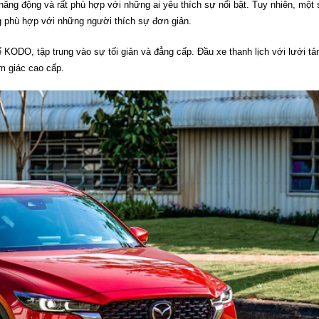
ăng động và rất phù hợp với những ai yêu thích sự nổi bật. Tuy nhiên, một 
g phù hợp với những người thích sự đơn giản.
 KODO, tập trung vào sự tối giản và đẳng cấp. Đầu xe thanh lịch với lưới tả
m giác cao cấp.