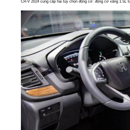
CR-V 2024 cung cấp hai tùy chọn động cơ: động cơ xăng 1.5L tu