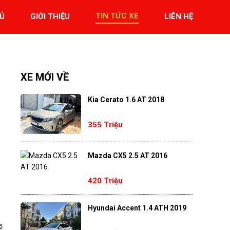
TIN TỨC XE
Ủ
GIỚI THIỆU
LIÊN HỆ
XE MỚI VỀ
Kia Cerato 1.6 AT 2018
355 Triệu
Mazda CX5 2.5 AT 2016
420 Triệu
Hyundai Accent 1.4 ATH 2019
ệ