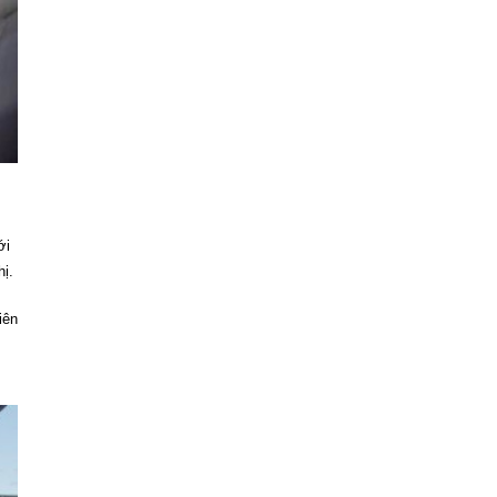
ới
hị.
iên