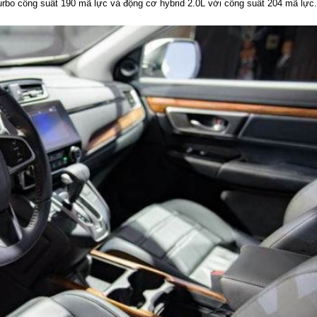
rbo công suất 190 mã lực và động cơ hybrid 2.0L với công suất 204 mã lực.