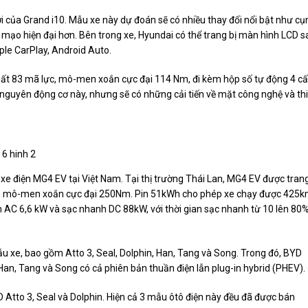
i của Grand i10. Mẫu xe này dự đoán sẽ có nhiều thay đổi nổi bật như c
n mạo hiện đại hơn. Bên trong xe, Hyundai có thể trang bị màn hình LCD s
ple CarPlay, Android Auto.
suất 83 mã lực, mô-men xoắn cực đại 114 Nm, đi kèm hộp số tự động 4 c
 nguyên động cơ này, nhưng sẽ có những cải tiến về mặt công nghệ và thi
xe điện MG4 EV tại Việt Nam. Tại thị trường Thái Lan, MG4 EV được tran
lực, mô-men xoắn cực đại 250Nm. Pin 51kWh cho phép xe chạy được 425
m AC 6,6 kW và sạc nhanh DC 88kW, với thời gian sạc nhanh từ 10 lên 80
 xe, bao gồm Atto 3, Seal, Dolphin, Han, Tang và Song. Trong đó, BYD
à Han, Tang và Song có cả phiên bản thuần điện lẫn plug-in hybrid (PHEV).
D Atto 3, Seal và Dolphin. Hiện cả 3 mẫu ôtô điện này đều đã được bán