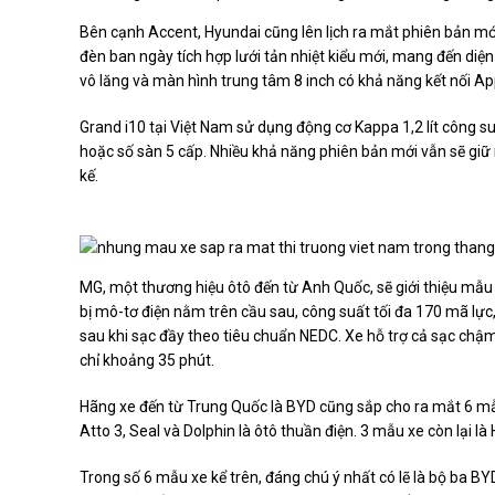
Bên cạnh Accent, Hyundai cũng lên lịch ra mắt phiên bản mớ
đèn ban ngày tích hợp lưới tản nhiệt kiểu mới, mang đến diệ
vô lăng và màn hình trung tâm 8 inch có khả năng kết nối Ap
Grand i10 tại Việt Nam sử dụng động cơ Kappa 1,2 lít công 
hoặc số sàn 5 cấp. Nhiều khả năng phiên bản mới vẫn sẽ giữ
kế.
MG, một thương hiệu ôtô đến từ Anh Quốc, sẽ giới thiệu mẫu 
bị mô-tơ điện nằm trên cầu sau, công suất tối đa 170 mã 
sau khi sạc đầy theo tiêu chuẩn NEDC. Xe hỗ trợ cả sạc chậ
chỉ khoảng 35 phút.
Hãng xe đến từ Trung Quốc là BYD cũng sắp cho ra mắt 6 mẫu
Atto 3, Seal và Dolphin là ôtô thuần điện. 3 mẫu xe còn lại l
Trong số 6 mẫu xe kể trên, đáng chú ý nhất có lẽ là bộ ba BY