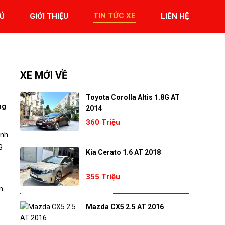
TIN TỨC XE
Ủ
GIỚI THIỆU
LIÊN HỆ
XE MỚI VỀ
Toyota Corolla Altis 1.8G AT
ng
2014
360 Triệu
ánh
g
Kia Cerato 1.6 AT 2018
355 Triệu
n
Mazda CX5 2.5 AT 2016