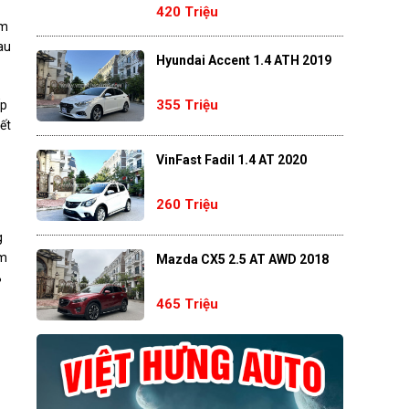
420 Triệu
ụm
au
Hyundai Accent 1.4 ATH 2019
355 Triệu
ấp
ết
VinFast Fadil 1.4 AT 2020
260 Triệu
g
km
Mazda CX5 2.5 AT AWD 2018
%
465 Triệu