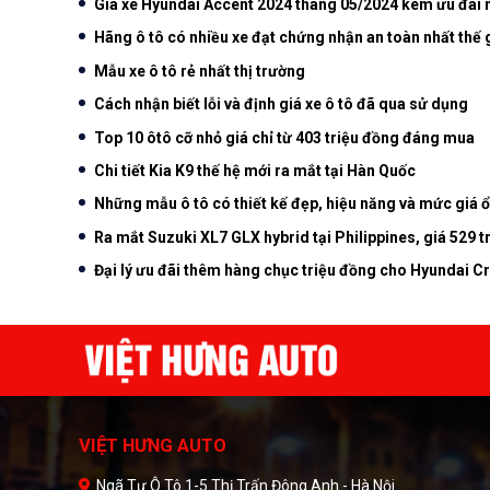
Giá xe Hyundai Accent 2024 tháng 05/2024 kèm ưu đãi 
Hãng ô tô có nhiều xe đạt chứng nhận an toàn nhất thế 
Mẫu xe ô tô rẻ nhất thị trường
Cách nhận biết lỗi và định giá xe ô tô đã qua sử dụng
Top 10 ôtô cỡ nhỏ giá chỉ từ 403 triệu đồng đáng mua
Chi tiết Kia K9 thế hệ mới ra mắt tại Hàn Quốc
Những mẫu ô tô có thiết kế đẹp, hiệu năng và mức giá ổ
Ra mắt Suzuki XL7 GLX hybrid tại Philippines, giá 529 t
Đại lý ưu đãi thêm hàng chục triệu đồng cho Hyundai C
VIỆT HƯNG AUTO
Ngã Tư Ô Tô 1-5 Thị Trấn Đông Anh - Hà Nội