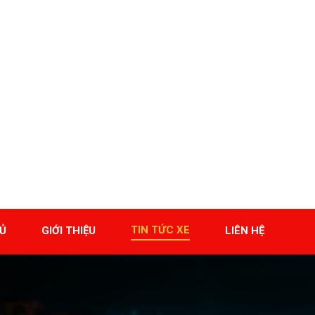
TIN TỨC XE
Ủ
GIỚI THIỆU
LIÊN HỆ