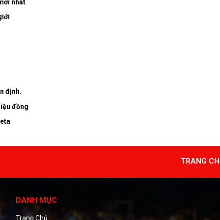
mới nhất
giới
n định.
riệu đồng
reta
TRANG CH
DANH MỤC
Trang Chủ