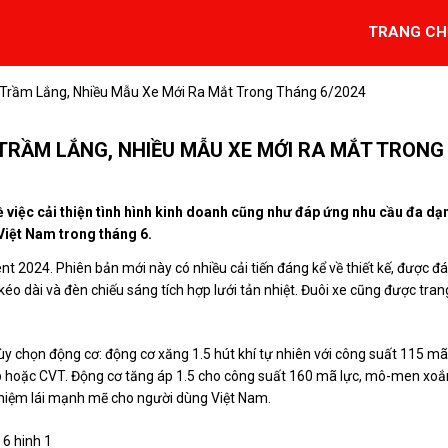
TRANG CH
 Trầm Lắng, Nhiều Mẫu Xe Mới Ra Mắt Trong Tháng 6/2024
 TRẦM LẮNG, NHIỀU MẪU XE MỚI RA MẮT TRONG
ề việc cải thiện tình hình kinh doanh cũng như đáp ứng nhu cầu đa dạ
Việt Nam trong tháng 6.
nt 2024. Phiên bản mới này có nhiều cải tiến đáng kể về thiết kế, được đ
 kéo dài và đèn chiếu sáng tích hợp lưới tản nhiệt. Đuôi xe cũng được tran
tùy chọn động cơ: động cơ xăng 1.5 hút khí tự nhiên với công suất 115 mã
p hoặc CVT. Động cơ tăng áp 1.5 cho công suất 160 mã lực, mô-men xoắ
ghiệm lái mạnh mẽ cho người dùng Việt Nam.