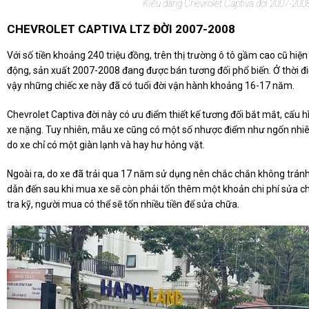
Kiểu dáng Chevrolet Captiva đời 2007-2008
CHEVROLET CAPTIVA LTZ ĐỜI 2007-2008
Với số tiền khoảng 240 triệu đồng, trên thị trường ô tô gầm cao cũ hiện
động, sản xuất 2007-2008 đang được bán tương đối phổ biến. Ở thời đi
vậy những chiếc xe này đã có tuổi đời vận hành khoảng 16-17 năm.
Chevrolet Captiva đời này có ưu điểm thiết kế tương đối bắt mắt, cấu 
xe nặng. Tuy nhiên, mẫu xe cũng có một số nhược điểm như ngốn nhiê
do xe chỉ có một giàn lạnh và hay hư hỏng vặt.
Ngoài ra, do xe đã trải qua 17 năm sử dụng nên chắc chắn không trá
dẫn đến sau khi mua xe sẽ còn phải tốn thêm một khoản chi phí sửa c
tra kỹ, người mua có thể sẽ tốn nhiều tiền để sửa chữa.