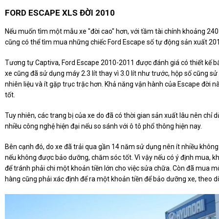
FORD ESCAPE XLS ĐỜI 2010
Nếu muốn tìm một mẫu xe "đời cao" hơn, với tầm tài chính khoảng 240 
cũng có thể tìm mua những chiếc Ford Escape số tự động sản xuất 20
Tương tự Captiva, Ford Escape 2010-2011 được đánh giá có thiết kế bắ
xe cũng đã sử dụng máy 2.3 lít thay vì 3.0 lít như trước, hộp số cũng sử
nhiên liệu và ít gặp trục trặc hơn. Khả năng vận hành của Escape đời 
tốt.
Tuy nhiên, các trang bị của xe do đã có thời gian sản xuất lâu nên chỉ
nhiều công nghệ hiện đại nếu so sánh với ô tô phổ thông hiện nay.
Bên cạnh đó, do xe đã trải qua gần 14 năm sử dụng nên ít nhiều khôn
nếu không được bảo dưỡng, chăm sóc tốt. Vì vậy nếu có ý định mua, kh
để tránh phải chi một khoản tiền lớn cho việc sửa chữa. Còn đã mua mộ
hàng cũng phải xác định để ra một khoản tiền để bảo dưỡng xe, theo dõi