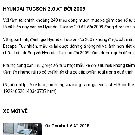
HYUNDAI TUCSON 2.0 AT ĐỜI 2009
Với tầm tài chính khoảng 240 triệu đồng muốn mua xe gầm cao số tự độ
tô cũ hiện nay còn có Hyundai Tucson 2.0 AT đời 2009 đang được rao b
Về ngoại hình, đánh giá Hyundai Tucson đời 2009 không được bắt mắt 
Escape. Tuy nhiên, mẫu xe lại được đánh giá rộng rãi và lành hơn, tiết k
chữa, bảo dưỡng với Hyundai Tucson đời 2009 cũng được người dùng 
Nhưng cũng cần lưu ý, việc sở hữu một mẫu xe đời sâu nếu không kiểm 
tiềm ẩn những rủi ro có thể khiến chủ xe gặp phiền toái trong quá trình
(Nguồn:
https://xe.baogiaothong.vn/cung-tam-gia-vinfast-vf3-co-th
192240520140343737.htm
)
XE MỚI VỀ
Kia Cerato 1.6 AT 2018