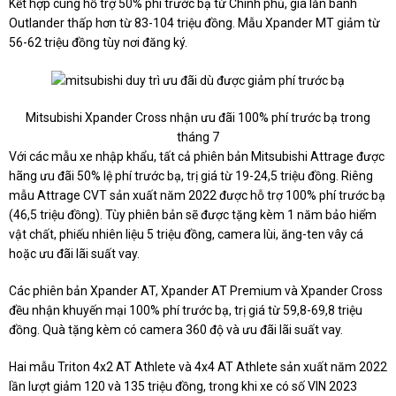
Kết hợp cùng hỗ trợ 50% phí trước bạ từ Chính phủ, giá lăn bánh
Outlander thấp hơn từ 83-104 triệu đồng. Mẫu Xpander MT giảm từ
56-62 triệu đồng tùy nơi đăng ký.
Mitsubishi Xpander Cross nhận ưu đãi 100% phí trước bạ trong
tháng 7
Với các mẫu xe nhập khẩu, tất cả phiên bản Mitsubishi Attrage được
hãng ưu đãi 50% lệ phí trước bạ, trị giá từ 19-24,5 triệu đồng. Riêng
mẫu Attrage CVT sản xuất năm 2022 được hỗ trợ 100% phí trước bạ
(46,5 triệu đồng). Tùy phiên bản sẽ được tặng kèm 1 năm bảo hiểm
vật chất, phiếu nhiên liệu 5 triệu đồng, camera lùi, ăng-ten vây cá
hoặc ưu đãi lãi suất vay.
Các phiên bản Xpander AT, Xpander AT Premium và Xpander Cross
đều nhận khuyến mại 100% phí trước bạ, trị giá từ 59,8-69,8 triệu
đồng. Quà tặng kèm có camera 360 độ và ưu đãi lãi suất vay.
Hai mẫu Triton 4x2 AT Athlete và 4x4 AT Athlete sản xuất năm 2022
lần lượt giảm 120 và 135 triệu đồng, trong khi xe có số VIN 2023