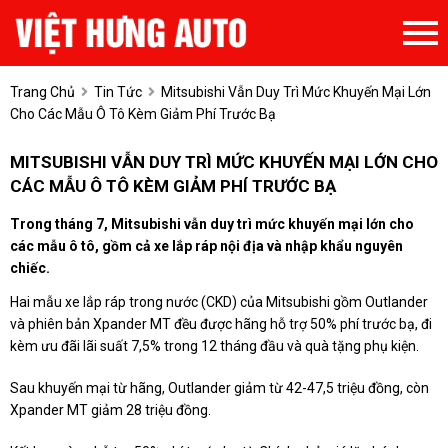
Trang Chủ
Tin Tức
Mitsubishi Vẫn Duy Trì Mức Khuyến Mại Lớn
Cho Các Mẫu Ô Tô Kèm Giảm Phí Trước Bạ
MITSUBISHI VẪN DUY TRÌ MỨC KHUYẾN MẠI LỚN CHO
CÁC MẪU Ô TÔ KÈM GIẢM PHÍ TRƯỚC BẠ
Trong tháng 7, Mitsubishi vẫn duy trì mức khuyến mại lớn cho
các mẫu ô tô, gồm cả xe lắp ráp nội địa và nhập khẩu nguyên
chiếc.
Hai mẫu xe lắp ráp trong nước (CKD) của Mitsubishi gồm Outlander
và phiên bản Xpander MT đều được hãng hỗ trợ 50% phí trước bạ, đi
kèm ưu đãi lãi suất 7,5% trong 12 tháng đầu và quà tặng phụ kiện.
Sau khuyến mại từ hãng, Outlander giảm từ 42-47,5 triệu đồng, còn
Xpander MT giảm 28 triệu đồng.