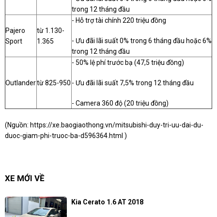
trong 12 tháng đầu
- Hỗ trợ tài chính 220 triệu đồng
Pajero
từ 1.130-
- Ưu đãi lãi suất 0% trong 6 tháng đầu hoặc 6%
Sport
1.365
trong 12 tháng đầu
- 50% lệ phí trước bạ (47,5 triệu đồng)
Outlander
từ 825-950
- Ưu đãi lãi suất 7,5% trong 12 tháng đầu
- Camera 360 độ (20 triệu đồng)
(Nguồn:
https://xe.baogiaothong.vn/mitsubishi-duy-tri-uu-dai-du-
duoc-giam-phi-truoc-ba-d596364.html
)
XE MỚI VỀ
Kia Cerato 1.6 AT 2018