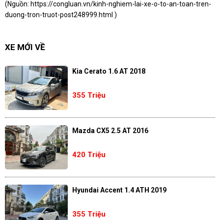
(Nguồn:
https://congluan.vn/kinh-nghiem-lai-xe-o-to-an-toan-tren-
duong-tron-truot-post248999.html
)
XE MỚI VỀ
Kia Cerato 1.6 AT 2018
355 Triệu
Mazda CX5 2.5 AT 2016
420 Triệu
Hyundai Accent 1.4 ATH 2019
355 Triệu