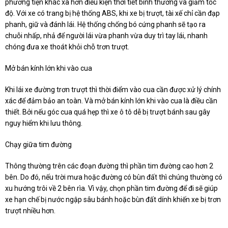
phương tiện khác xa hơn điều kiện thời tiết bình thường và giảm tốc
độ. Với xe có trang bị hệ thống ABS, khi xe bị trượt, tài xế chỉ cần đạp
phanh, giữ và đánh lái. Hệ thống chống bó cứng phanh sẽ tạo ra
chuỗi nhấp, nhả để người lái vừa phanh vừa duy trì tay lái, nhanh
chóng đưa xe thoát khỏi chỗ trơn trượt.
Mở bán kính lớn khi vào cua
Khi lái xe đường trơn trượt thì thời điểm vào cua cần được xử lý chính
xác để đảm bảo an toàn. Và mở bán kính lớn khi vào cua là điều cần
thiết. Bởi nếu góc cua quá hẹp thì xe ô tô dễ bị trượt bánh sau gây
nguy hiểm khi lưu thông.
Chạy giữa tim đường
Thông thường trên các đoạn đường thì phần tim đường cao hơn 2
bên. Do đó, nếu trời mưa hoặc đường có bùn đất thì chúng thường có
xu hướng trôi về 2 bên rìa. Vì vậy, chọn phần tim đường để đi sẽ giúp
xe hạn chế bị nước ngập sâu bánh hoặc bùn đất dính khiến xe bị trơn
trượt nhiều hơn.