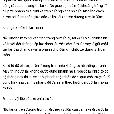
Ngoài ra, việc giữ khoảng cách an toàn với các phương tiện khác
cũng rất quan trọng khi lái xe. Nó giúp bạn có một khoảng trống để
giúp xe phanh từ từ khi xe trên bất ngờ phanh gấp. Khoảng cách
được coi là an toàn giữa các xe khi lái xe trên đường trơn là 30m.
Không nên đánh lái mạnh
Nếu không may rơi vào tình trạng bị mất lái, tài xế cần giữ bình tĩnh
và tuyệt đối không tiếp tục đánh lái. Việc cần làm lúc này là giữ chặt
tay lái, thả chân ga và rà phanh cho đến khi chiếc xe dừng lại hoàn
toàn.
Khi ô tô đã bị trượt trên đường trơn, nếu không có hệ thống phanh
ABS thì người lái không được dùng phanh nữa. Ngược lại khi ô tô có
hệ thống này thì lái xe phải phanh thật chắc để đi qua chỗ trượt. Cuối
cùng hãy nhả ga nhẹ nhàng để đánh lái theo hướng người lái mong
muốn.
Đi theo vệt lốp của xe phía trước
Nếu lái xe trên đường trơn thì đi theo vệt lốp của bánh xe đi trước là