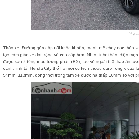
Ngoại
Thân xe: Đường gân dập nổi khỏe khoắn, mạnh mẽ chạy dọc thân xe từ
tạo cảm giác xe dài, rộng và cao cấp hơn. Nhìn từ hai bên, diện mạ
được sơn 2 tông màu tương phản (RS), tạo vẻ ngoài thể thao ấn tượng
cạnh, tinh tế. Honda City thế hệ mới có kích thước dài x rộng x cao 
54mm, 113mm, đồng thời trọng tâm xe được hạ thấp 10mm so với ph