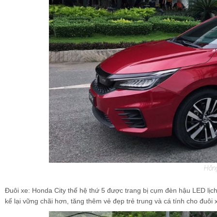
Hông
Đuôi xe: Honda City thế hệ thứ 5 được trang bị cụm đèn hậu LED lịch
kế lại vững chãi hơn, tăng thêm vẻ đẹp trẻ trung và cá tính cho đuôi 