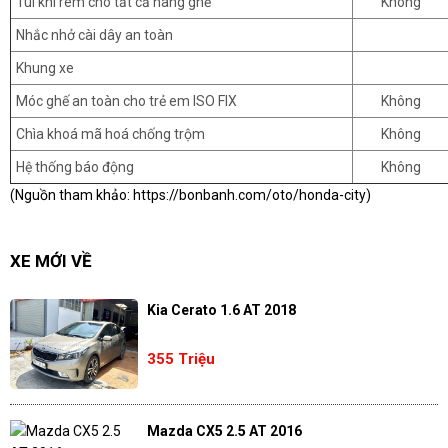
Túi khí rèm cho tất cả hàng ghế
Không
Nhắc nhở cài dây an toàn
Khung xe
Móc ghế an toàn cho trẻ em ISO FIX
Không
Chìa khoá mã hoá chống trộm
Không
Hệ thống báo động
Không
(Nguồn tham khảo:
https://bonbanh.com/oto/honda-city
)
XE MỚI VỀ
Kia Cerato 1.6 AT 2018
355 Triệu
Mazda CX5 2.5 AT 2016