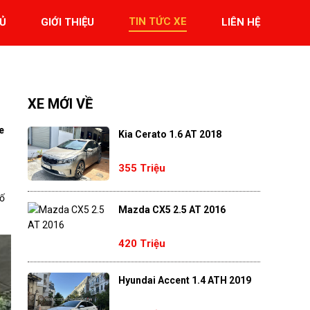
TIN TỨC XE
Ủ
GIỚI THIỆU
LIÊN HỆ
XE MỚI VỀ
e
Kia Cerato 1.6 AT 2018
355 Triệu
số
Mazda CX5 2.5 AT 2016
420 Triệu
Hyundai Accent 1.4 ATH 2019