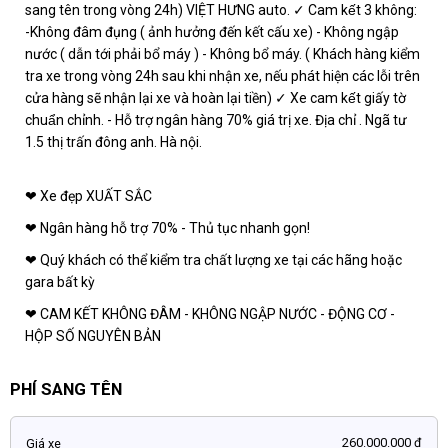
sang tên trong vòng 24h) VIỆT HƯNG auto. ✓ Cam kết 3 không:
-Không đâm đụng ( ảnh hưởng đến kết cấu xe) - Không ngập
nước ( dẫn tới phải bổ máy ) - Không bổ máy. ( Khách hàng kiểm
tra xe trong vòng 24h sau khi nhận xe, nếu phát hiện các lỗi trên
cửa hàng sẽ nhận lại xe và hoàn lại tiền) ✓ Xe cam kết giấy tờ
chuẩn chỉnh. - Hỗ trợ ngân hàng 70% giá trị xe. Địa chỉ . Ngã tư
1.5 thị trấn đông anh. Hà nội.
❤ Xe đẹp XUẤT SẮC
❤ Ngân hàng hỗ trợ 70% - Thủ tục nhanh gọn!
❤ Quý khách có thể kiểm tra chất lượng xe tại các hãng hoặc
gara bất kỳ
❤ CAM KẾT KHÔNG ĐÂM - KHÔNG NGẬP NƯỚC - ĐỘNG CƠ -
HỘP SỐ NGUYÊN BẢN
PHÍ SANG TÊN
260.000.000 đ
Giá xe